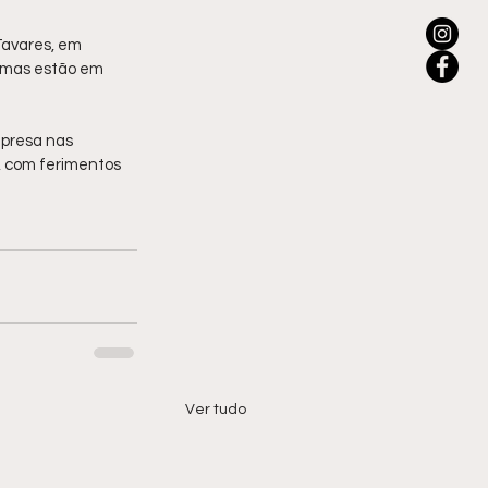
Tavares, em 
timas estão em 
 presa nas 
 com ferimentos 
Ver tudo