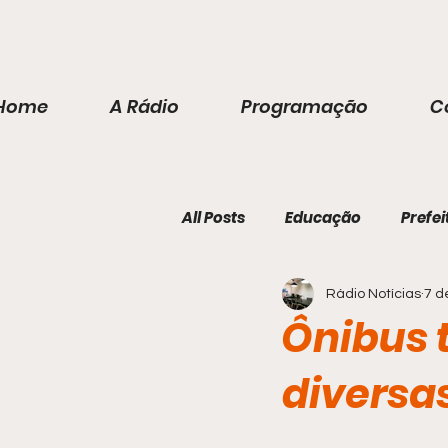
Home
A Rádio
Programação
C
All Posts
Educação
Prefei
Rádio Notícias
7 d
Ônibus 
diversa