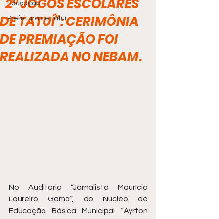
“2º JOGOS ESCOLARES
Educação
DE TATUÍ”: CERIMÔNIA
Prefeitura de Tatuí
DE PREMIAÇÃO FOI
REALIZADA NO NEBAM.
No Auditório “Jornalista Maurício 
Loureiro Gama”, do Núcleo de 
Educação Básica Municipal “Ayrton 