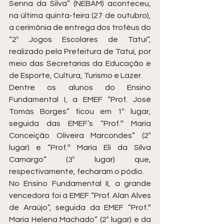
Senna da Silva” (NEBAM) aconteceu, 
na última quinta-feira (27 de outubro), 
a cerimônia de entrega dos troféus do 
“2º Jogos Escolares de Tatuí”, 
realizado pela Prefeitura de Tatuí, por 
meio das Secretarias da Educação e 
de Esporte, Cultura, Turismo e Lazer.
Dentre os alunos do Ensino 
Fundamental I, a EMEF “Prof. José 
Tomás Borges” ficou em 1º lugar, 
seguida das EMEF’s “Prof.ª Maria 
Conceição Oliveira Marcondes” (2º 
lugar) e “Prof.ª Maria Eli da Silva 
Camargo” (3º lugar) que, 
respectivamente, fecharam o pódio.
No Ensino Fundamental II, a grande 
vencedora foi a EMEF “Prof. Alan Alves 
de Araújo”, seguida da EMEF “Prof.ª 
Maria Helena Machado” (2º lugar) e da 