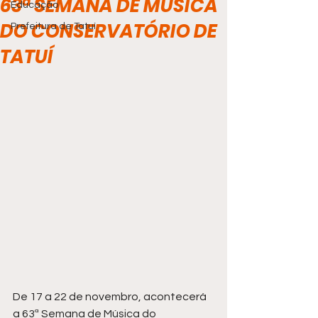
63ª SEMANA DE MÚSICA
Educação
DO CONSERVATÓRIO DE
Prefeitura de Tatuí
TATUÍ
De 17 a 22 de novembro, acontecerá 
a 63ª Semana de Música do 