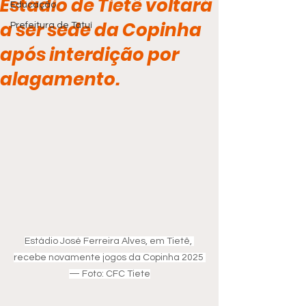
Estádio de Tietê voltará
Educação
a ser sede da Copinha
Prefeitura de Tatuí
após interdição por
alagamento.
Estádio José Ferreira Alves, em Tietê, 
recebe novamente jogos da Copinha 2025 
— Foto: CFC Tiete