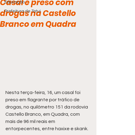
Casal é preso com
Educação
drogas na Castello
Prefeitura de Tatuí
Branco em Quadra
Nesta terça-feira, 16, um casal foi 
preso em flagrante por tráfico de 
drogas, no quilômetro 151 da rodovia 
Castello Branco, em Quadra, com 
mais de 96 mil reais em 
entorpecentes, entre haxixe e skank. 