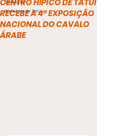
CENTRO HÍPICO DE TATUÍ
Educação
RECEBE A 4ª EXPOSIÇÃO
Prefeitura de Tatuí
NACIONAL DO CAVALO
ÁRABE