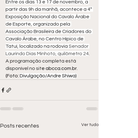
Entre os dias 13 e 17 de novembro, a 
partir das 9h da manhã, acontece a 4ª 
Exposição Nacional do Cavalo Árabe 
de Esporte, organizado pela 
Associação Brasileira de Criadores do 
Cavalo Árabe, no Centro Hípico de 
Tatuí, localizado na rodovia 
Senador 
Laurindo Dias Minhoto, quilômetro 24
. 
A programação completa está 
disponível no sit
e 
abcca.com.br
.
(Foto: 
Divulgação/Andre Shiwa)
Ver tudo
Posts recentes