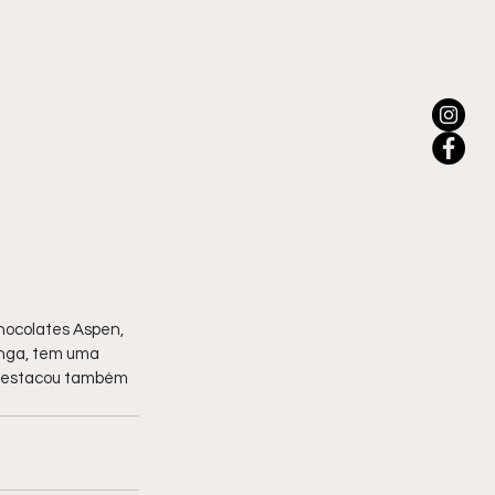
hocolates Aspen, 
inga, tem uma 
 destacou também 