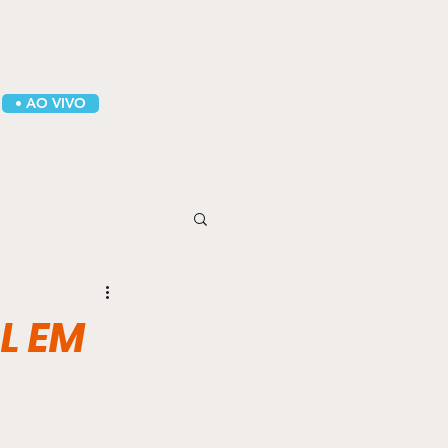
• AO VIVO
L EM