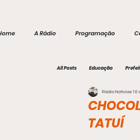
Home
A Rádio
Programação
C
All Posts
Educação
Prefei
Rádio Notícias
10 
CHOCOLA
TATUÍ