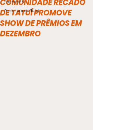
COMUNIDADE RECADO
Educação
DE TATUÍ PROMOVE
Prefeitura de Tatuí
SHOW DE PRÊMIOS EM
DEZEMBRO