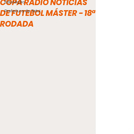
COPA RÁDIO NOTÍCIAS
Educação
DE FUTEBOL MÁSTER - 18ª
Prefeitura de Tatuí
RODADA