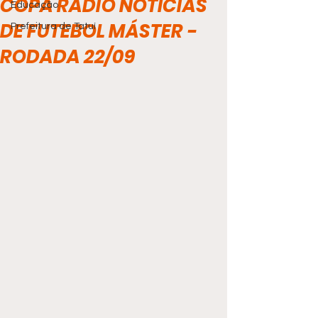
COPA RÁDIO NOTÍCIAS
Educação
DE FUTEBOL MÁSTER -
Prefeitura de Tatuí
RODADA 22/09