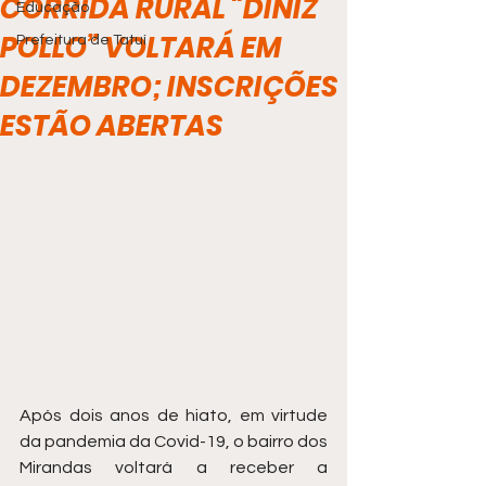
CORRIDA RURAL “DINIZ
Educação
POLLO” VOLTARÁ EM
Prefeitura de Tatuí
DEZEMBRO; INSCRIÇÕES
ESTÃO ABERTAS
Após dois anos de hiato, em virtude 
da pandemia da Covid-19, o bairro dos 
Mirandas voltará a receber a 