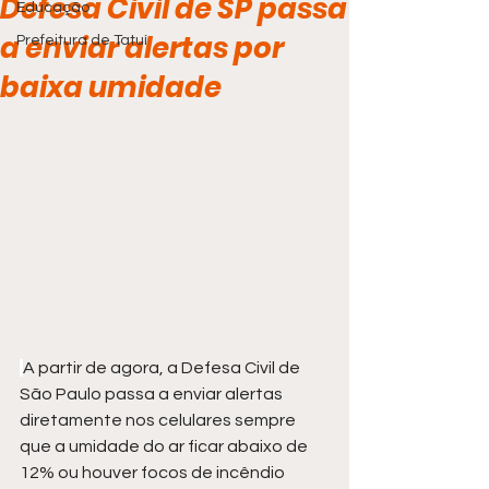
Defesa Civil de SP passa
Educação
a enviar alertas por
Prefeitura de Tatuí
baixa umidade
A partir de agora, a Defesa Civil de 
São Paulo passa a enviar alertas 
diretamente nos celulares sempre 
que a umidade do ar ficar abaixo de 
12% ou houver focos de incêndio 