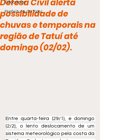
Defesa Cívil alerta
Educação
possibilidade de
Prefeitura de Tatuí
chuvas e temporais na
região de Tatuí até
domingo (02/02).
Entre quarta-feira (29/1), e domingo 
(2/2), o lento deslocamento de um 
sistema meteorológico pela costa da 