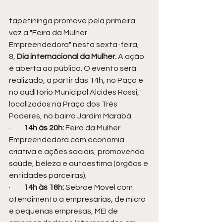
tapetininga
 promove pela primeira 
vez a "Feira da Mulher 
Empreendedora" nesta sexta-feira, 
8, 
Dia internacional da Mulher.
 A ação 
é aberta ao público. 
O evento será 
realizado, a partir das 14h, no Paço e 
no auditório Municipal Alcides Rossi, 
localizados na Praça dos Três 
Poderes, no bairro Jardim Marabá.
·
14h às 20h: 
Feira da Mulher 
Empreendedora com economia 
criativa e ações sociais, promovendo 
saúde, beleza e autoestima (órgãos e 
entidades parceiras);
·
14h às 18h: 
Sebrae Móvel com 
atendimento a empresárias, de micro 
e pequenas empresas, MEI de 