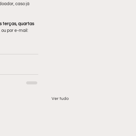
oador, caso já 
 terças, quartas 
 ou por e-mail: 
Ver tudo