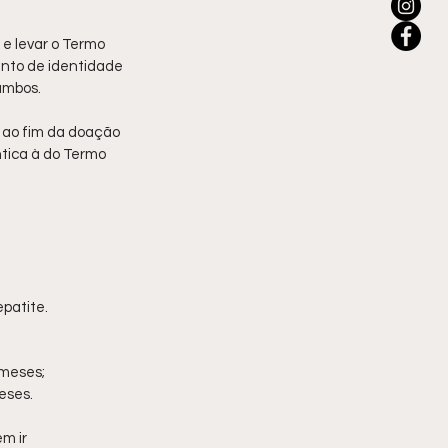
 levar o Termo 
nto de identidade 
ambos.
 ao fim da doação 
tica à do Termo 
epatite.
 meses;
eses.
m ir 