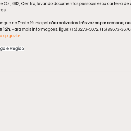
 Ozi, 692, Centro, levando documentos pessoais e/ou carteira de d
es.
angue no Posto Municipal 
são realizadas três vezes por semana, nas
às 12h
. Para mais informações, ligue: (15) 3273-5072, (15) 99673-3676,
.sp.gov.br
.
nga e Região