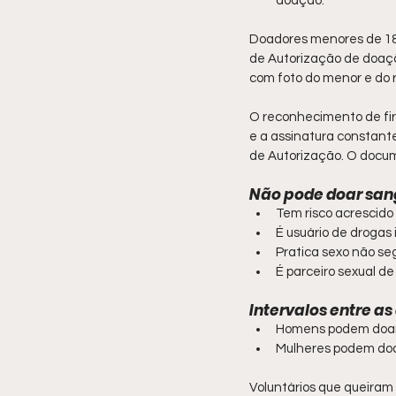
doação.
Doadores menores de 18
de Autorização de doaçã
com foto do menor e do 
O reconhecimento de fir
e a assinatura constant
de Autorização. O docum
Não pode doar san
Tem risco acrescido
É usuário de drogas i
Pratica sexo não seg
É parceiro sexual de
Intervalos entre a
Homens podem doar 
Mulheres podem doar
Voluntários que queiram 