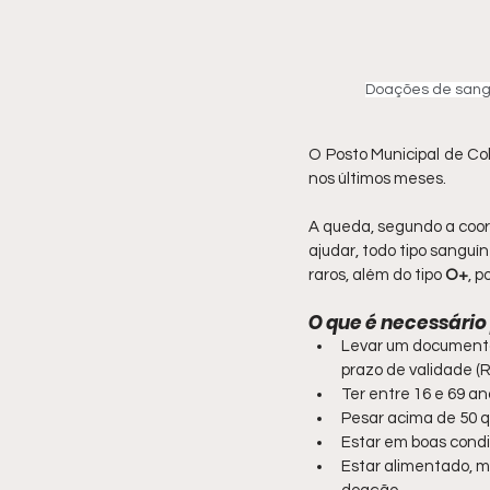
Doações de sang
O Posto Municipal de Co
nos últimos meses.
A queda, segundo a coord
ajudar, todo tipo sanguí
raros, além do tipo 
O+
, p
O que é necessário
Levar um documento 
prazo de validade (R
Ter entre 16 e 69 an
Pesar acima de 50 qu
Estar em boas cond
Estar alimentado, m