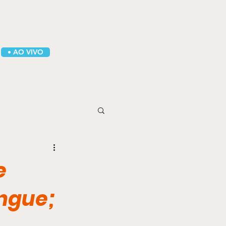
• AO VIVO
e
ngue;