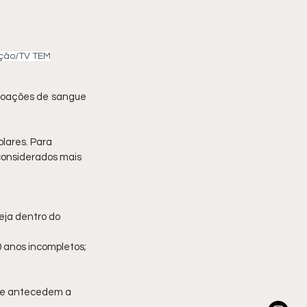
ução/TV TEM
doações de sangue 
lares. Para 
considerados mais 
eja dentro do 
0 anos incompletos;
que antecedem a 