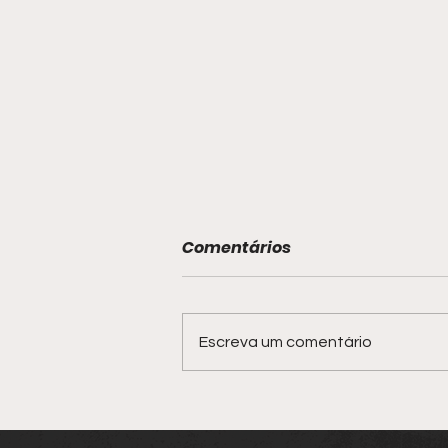
Comentários
Escreva um comentário
Policial militar socorre
bebê engasgado com