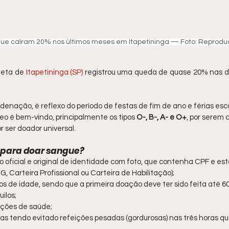
ue caíram 20% nos últimos meses em Itapetininga — Foto: Reprod
leta de 
Itapetininga (SP)
 registrou uma queda de quase 20% nas 
enação, é reflexo do período de festas de fim de ano e férias esco
neo é bem-vindo, principalmente os tipos 
O-, B-, A- e O+
, por serem 
or ser doador universal.
 para doar sangue?
oficial e original de identidade com foto, que contenha CPF e est
G, Carteira Profissional ou Carteira de Habilitação);
os de idade, sendo que a primeira doação deve ter sido feita até 6
ilos;
ições de saúde;
as tendo evitado refeições pesadas (gordurosas) nas três horas 