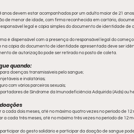
 anos devem estar acompanhados por um adulto maior de 21 anos e
o de menor de idade, com firma reconhecida em cartório, docume
responsável legal e cópia simples do documento de identidade de 
ma é dispensável com a presença do responsável legal do começo
e na cópia do documento de identidade apresentada deve ser idên
ento de autorização pode ser retirado no posto de coleta.
gue quando:
 para doenças transmissíveis pelo sangue;
njetáveis e inalatórias;
uro com vários parceiros sexuais;
 portadores de Síndrome da Imunodeficiência Adquirida (Aids) ou h
s doações
a cada dois meses, até no máximo quatro vezes no período de 12
 a cada três meses, até no máximo três vezes no período de 12 m
participar do gesto solidário e participar da doação de sangue pode