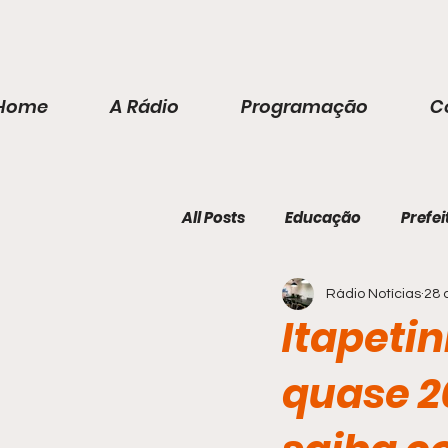
Home
A Rádio
Programação
C
All Posts
Educação
Prefei
Rádio Notícias
28 
Itapeti
quase 2