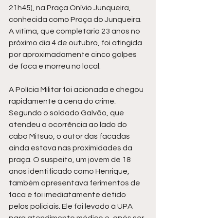
21h45), na Praça Onívio Junqueira, 
conhecida como Praça do Junqueira. 
A vítima, que completaria 23 anos no 
próximo dia 4 de outubro, foi atingida 
por aproximadamente cinco golpes 
de faca e morreu no local.
A Polícia Militar foi acionada e chegou 
rapidamente à cena do crime. 
Segundo o soldado Galvão, que 
atendeu a ocorrência ao lado do 
cabo Mitsuo, o autor das facadas 
ainda estava nas proximidades da 
praça. O suspeito, um jovem de 18 
anos identificado como Henrique, 
também apresentava ferimentos de 
faca e foi imediatamente detido 
pelos policiais. Ele foi levado à UPA 
para atendimento médico e, após ser 