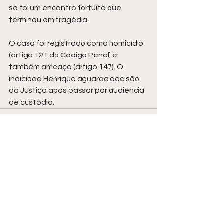
se foi um encontro fortuito que 
terminou em tragédia.
O caso foi registrado como homicídio 
(artigo 121 do Código Penal) e 
também ameaça (artigo 147). O 
indiciado Henrique aguarda decisão 
da Justiça após passar por audiência 
de custódia.
Ver tudo
Posts recentes