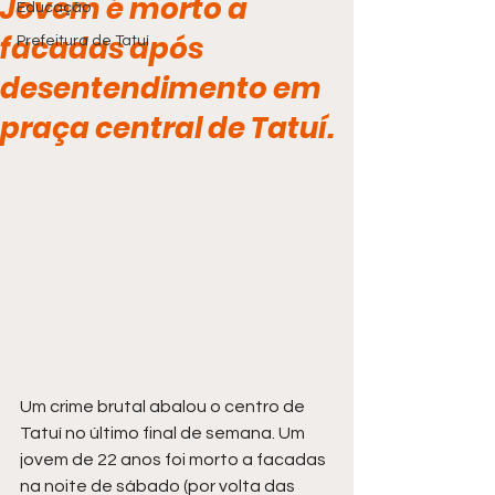
Jovem é morto a
Educação
facadas após
Prefeitura de Tatuí
desentendimento em
praça central de Tatuí.
Um crime brutal abalou o centro de 
Tatuí no último final de semana. Um 
jovem de 22 anos foi morto a facadas 
na noite de sábado (por volta das 