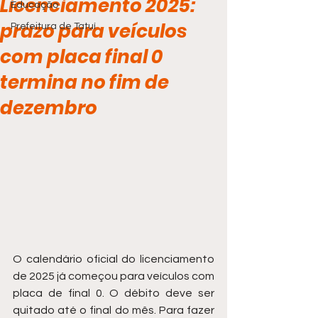
Licenciamento 2025:
Educação
prazo para veículos
Prefeitura de Tatuí
com placa final 0
termina no fim de
dezembro
O calendário oficial do licenciamento 
de 2025 já começou para veículos com 
placa de final 0. O débito deve ser 
quitado até o final do mês. Para fazer 