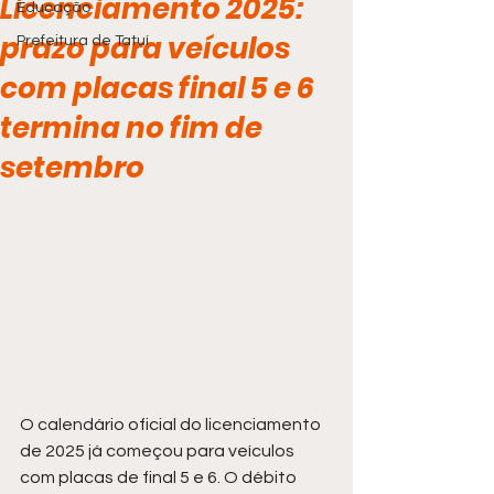
Licenciamento 2025:
Educação
prazo para veículos
Prefeitura de Tatuí
com placas final 5 e 6
termina no fim de
setembro
O calendário oficial do licenciamento 
de 2025 já começou para veículos 
com placas de final 5 e 6. O débito 