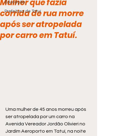
Mulher que fazia
Educação
corrida de rua morre
Prefeitura de Tatuí
após ser atropelada
por carro em Tatuí.
Uma mulher de 45 anos morreu após 
ser atropelada por um carro na 
Avenida Vereador Jordão Olivieri no 
Jardim Aeroporto em Tatuí, na noite 