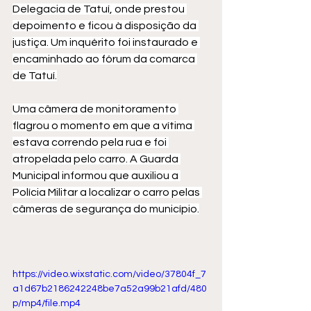
Delegacia de Tatuí, onde prestou 
depoimento e ficou à disposição da 
justiça. Um inquérito foi instaurado e 
encaminhado ao fórum da comarca 
de Tatuí.
Uma câmera de monitoramento 
flagrou o momento em que a vítima 
estava correndo pela rua e foi 
atropelada pelo carro. A Guarda 
Municipal informou que auxiliou a 
Polícia Militar a localizar o carro pelas 
câmeras de segurança do município.
https://video.wixstatic.com/video/37804f_7
a1d67b2186242248be7a52a99b21afd/480
p/mp4/file.mp4