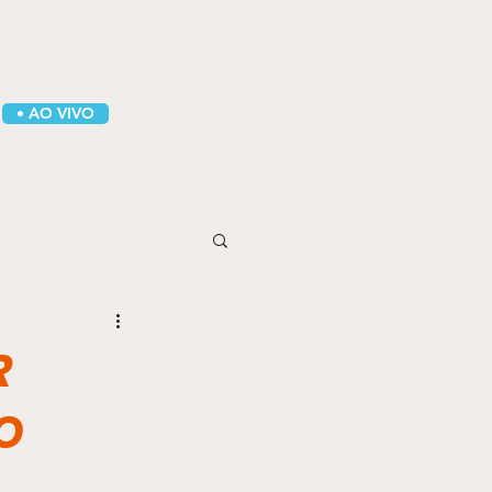
• AO VIVO
R
O