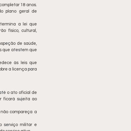
completar 18 anos. 
o plano geral de 
ermina a lei que 
 físico, cultural, 
speção de saúde, 
is que atestem que 
dece às leis que 
obre a licença para 
té o ato oficial de 
 ficará sujeita ao 
o não compareça a 
serviço militar e 