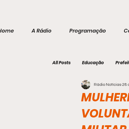
Home
A Rádio
Programação
C
All Posts
Educação
Prefei
Rádio Notícias
28 
MULHERE
VOLUNT