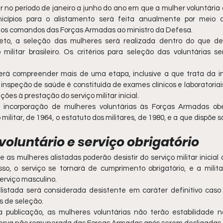
r no período de janeiro a junho do ano em que a mulher voluntária 
cípios para o alistamento será feita anualmente por meio d
los comandos das Forças Armadas ao ministro da Defesa.
to, a seleção das mulheres será realizada dentro do que det
ilitar brasileiro. Os critérios para seleção das voluntárias serão
á compreender mais de uma etapa, inclusive a que trata da in
inspeção de saúde é constituída de exames clínicos e laboratoria
ções à prestação do serviço militar inicial.
 incorporação de mulheres voluntárias às Forças Armadas obe
ilitar, de 1964, o estatuto dos militares, de 1980, e a que dispõe s
voluntário e serviço obrigatório
as mulheres alistadas poderão desistir do serviço militar inicial a
so, o serviço se tornará de cumprimento obrigatório, e a militar
rviço masculino.
listada será considerada desistente em caráter definitivo cas
s de seleção.
publicação, as mulheres voluntárias não terão estabilidade no 