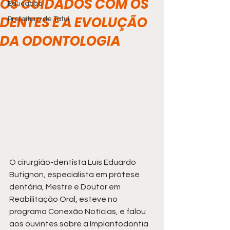
OS CUIDADOS COM OS
Educação
DENTES E A EVOLUÇÃO
Prefeitura de Tatuí
DA ODONTOLOGIA
O cirurgião-dentista Luís Eduardo 
Butignon, especialista em prótese 
dentária, Mestre e Doutor em 
Reabilitação Oral, esteve no 
programa Conexão Notícias, e falou 
aos ouvintes sobre a Implantodontia 