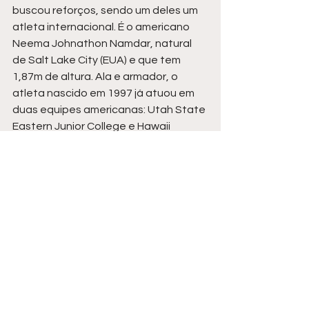
buscou reforços, sendo um deles um 
atleta internacional. É o americano 
Neema Johnathon Namdar, natural 
de Salt Lake City (EUA) e que tem 
1,87m de altura. Ala e armador, o 
atleta nascido em 1997 já atuou em 
duas equipes americanas: Utah State 
Eastern Junior College e Hawaii 
Pacific University NCAA. 
FOTO: 
Primeiro jogo do Basquete Tatuí 
será no dia 18 de fevereiro (sexta-
feira), às 17h15, na Arena Brusque, 
contra o Coritiba Monster/Thalia.  