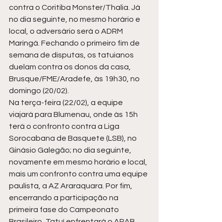
contra o Coritiba Monster/Thalia. Já 
no dia seguinte, no mesmo horário e 
local, o adversário será o ADRM 
Maringá. Fechando o primeiro fim de 
semana de disputas, os tatuianos 
duelam contra os donos da casa, 
Brusque/FME/Aradefe, às 19h30, no 
domingo (20/02). 
Na terça-feira (22/02), a equipe 
viajará para Blumenau, onde às 15h 
terá o confronto contra a Liga 
Sorocabana de Basquete (LSB), no 
Ginásio Galegão; no dia seguinte, 
novamente em mesmo horário e local, 
mais um confronto contra uma equipe 
paulista, a AZ Araraquara. Por fim, 
encerrando a participação na 
primeira fase do Campeonato 
Brasileiro, Tatuí enfrentará o APAB 