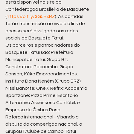
está disponível no site da 
Confederação Brasileira de Basquete 
(
https://bit.ly/3G5BxRZ
). As partidas 
terão transmissão ao vivo e o link de 
acesso será divulgado nas redes 
sociais do Basquete Tatuí. 
Os parceiros e patrocinadores do 
Basquete Tatuí são: Prefeitura 
Municipal de Tatuí; Grupo BT; 
Construtora Pacaembu; Grupo 
Sanson; Kéke Empreendimentos; 
Instituto Dona Neném (Grupo BRZ); 
Nissi Banoffe; One7; Refrix; Academia 
Sportzone; Pizza Prime; Escritório 
Alternativa Assessoria Contábil; e 
Empresa de Ônibus Rosa.  
Reforço internacional - Visando a 
disputa da competição nacional, o 
GrupoBT/Clube de Campo Tatuí 