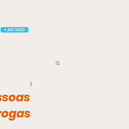
• AO VIVO
essoas
drogas