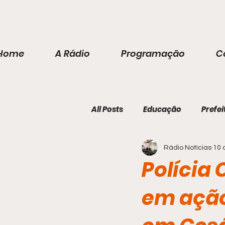
Home
A Rádio
Programação
C
All Posts
Educação
Prefei
Rádio Notícias
10 
Polícia 
em ação