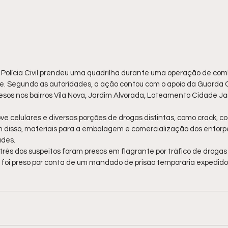
a Polícia Civil prendeu uma quadrilha durante uma operação de com
. Segundo as autoridades, a ação contou com o apoio da Guarda Civ
os nos bairros Vila Nova, Jardim Alvorada, Loteamento Cidade Jar
ve celulares e diversas porções de drogas distintas, como crack, 
 disso, materiais para a embalagem e comercialização dos entor
ades.
 três dos suspeitos foram presos em flagrante por tráfico de drogas
 foi preso por conta de um mandado de prisão temporária expedido