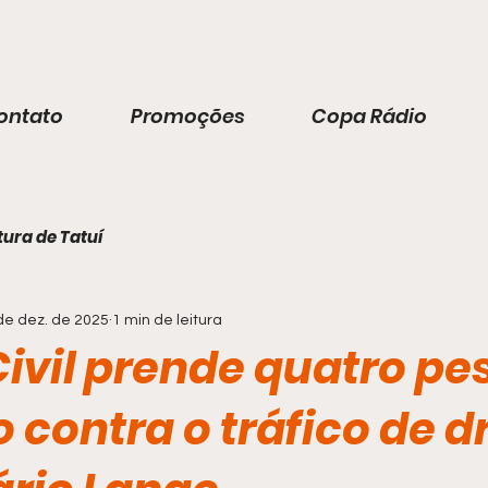
ontato
Promoções
Copa Rádio
tura de Tatuí
de dez. de 2025
1 min de leitura
Civil prende quatro p
 contra o tráfico de 