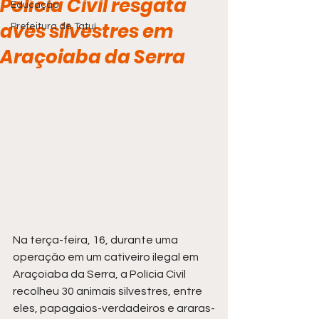
Polícia Civil resgata
Educação
aves silvestres em
Prefeitura de Tatuí
Araçoiaba da Serra
Na terça-feira, 16, durante uma 
operação em um cativeiro ilegal em 
Araçoiaba da Serra, a Polícia Civil 
recolheu 30 animais silvestres, entre 
eles, papagaios-verdadeiros e araras-