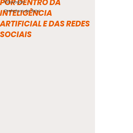
POR DENTRO DA
Educação
INTELIGÊNCIA
Prefeitura de Tatuí
ARTIFICIAL E DAS REDES
SOCIAIS