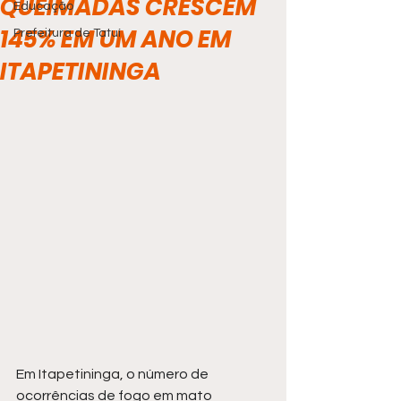
QUEIMADAS CRESCEM
Educação
145% EM UM ANO EM
Prefeitura de Tatuí
ITAPETININGA
Em 
Itapetininga, 
o número de 
ocorrências de fogo em mato 