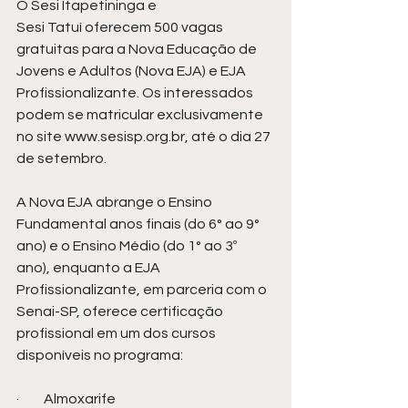
O Sesi 
Itapetininga
 e 
Sesi 
Tatuí
 oferecem 500 vagas 
gratuitas para a Nova Educação de 
Jovens e Adultos (Nova EJA) e EJA 
Profissionalizante. Os interessados 
podem se matricular exclusivamente 
no site 
www.sesisp.org.br
, até o dia 27 
de setembro.
A Nova EJA abrange o Ensino 
Fundamental anos finais (do 6° ao 9° 
ano) e o Ensino Médio (do 1° ao 3º 
ano), enquanto a EJA 
Profissionalizante, em parceria com o 
Senai-SP, oferece certificação 
profissional em um dos cursos 
disponíveis no programa:
·         Almoxarife