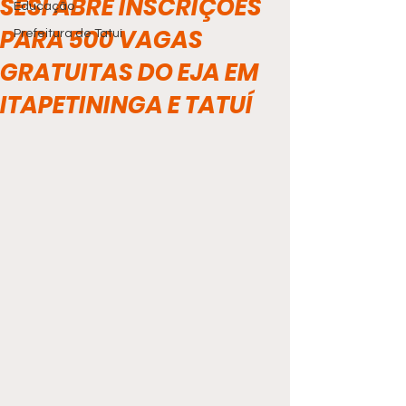
SESI ABRE INSCRIÇÕES
Educação
PARA 500 VAGAS
Prefeitura de Tatuí
GRATUITAS DO EJA EM
ITAPETININGA E TATUÍ