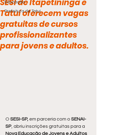
SESI de Itapetininga e
Educação
Tatuí oferecem vagas
Prefeitura de Tatuí
gratuitas de cursos
profissionalizantes
para jovens e adultos.
O 
SESI-SP,
 em parceria com o
 SENAI-
SP
, abriu inscrições gratuitas para a 
Nova Educação de Jovens e Adultos 