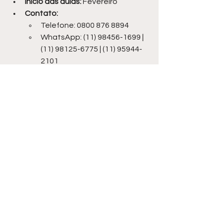
Início das aulas:
 Fevereiro
Contato:
Telefone: 0800 876 8894
WhatsApp: (11) 98456-1699 | 
(11) 98125-6775 | (11) 95944-
2101
Horário de atendimento: 
Segunda a sexta-feira, das 
8h às 21h30
Matéria
 Por 
olaitapetininga.com.br
Ver tudo
Posts recentes