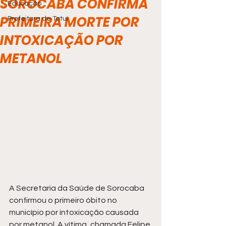
SOROCABA CONFIRMA
Educação
PRIMEIRA MORTE POR
Prefeitura de Tatuí
INTOXICAÇÃO POR
METANOL
A Secretaria da Saúde de Sorocaba 
confirmou o primeiro óbito no 
município por intoxicação causada 
por metanol. A vítima, chamada Felipe 