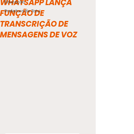
WHATSAPP LANÇA
Educação
FUNÇÃO DE
Prefeitura de Tatuí
TRANSCRIÇÃO DE
MENSAGENS DE VOZ