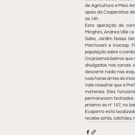
de Agricultura e Meio Am
apoio da Cooperativa de
às 14h. 
Esta operação de cons
Minghini, Andrea Ville I e
Saba, Jardim Nossa Se
Mantovani e Inocoop. F
população sobre o comba
Os próximos bairros que
divulgados nos canais of
descarte nada nas esquin
ruas horas antes do iníc
Vale ressaltar que a Pre
materiais. Eles funcio
permanecem fechados das
próximo ao nº 107, no ba
Ecoponto está localizado 
recebe sofás, colchões, 