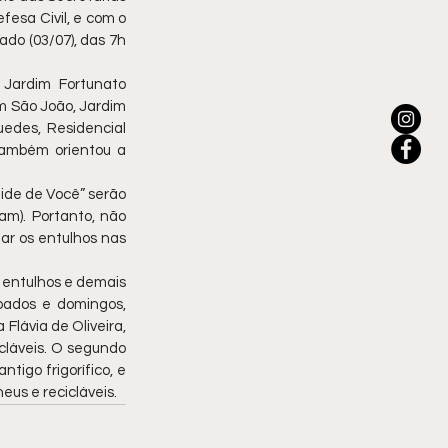
esa Civil, e com o 
do (03/07), das 7h 
Jardim Fortunato 
im São João, Jardim 
des, Residencial 
também orientou a 
ide de Você” serão 
am). Portanto, não 
ar os entulhos nas 
 entulhos e demais 
bados e domingos, 
ávia de Oliveira, 
cláveis. O segundo 
tigo frigorífico, e 
eus e recicláveis.