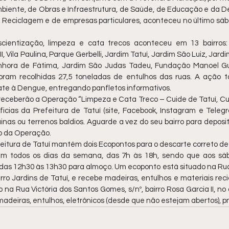
biente, de Obras e Infraestrutura, de Saúde, de Educação e da Def
 Reciclagem e de empresas particulares, aconteceu no último sába
cientização, limpeza e cata trecos aconteceu em 13 bairros: 
 II, Vila Paulina, Parque Gerbelli, Jardim Tatuí, Jardim São Luiz, Jard
nhora de Fátima, Jardim São Judas Tadeu, Fundação Manoel Gue
oram recolhidas 27,5 toneladas de entulhos das ruas. A ação 
te à Dengue, entregando panfletos informativos. 
 receberão a Operação “Limpeza e Cata Treco – Cuide de Tatuí, Cu
icias da Prefeitura de Tatuí (site, Facebook, Instagram e Telegr
as ou terrenos baldios. Aguarde a vez do seu bairro para deposit
io da Operação. 
feitura de Tatuí mantém dois Ecopontos para o descarte correto de
nam todos os dias da semana, das 7h às 18h, sendo que aos sá
 12h30 às 13h30 para almoço. Um ecoponto está situado na Rua Fl
irro Jardins de Tatuí, e recebe madeiras, entulhos e materiais reci
na Rua Victória dos Santos Gomes, s/nº, bairro Rosa Garcia II, no an
madeiras, entulhos, eletrônicos (desde que não estejam abertos), pn