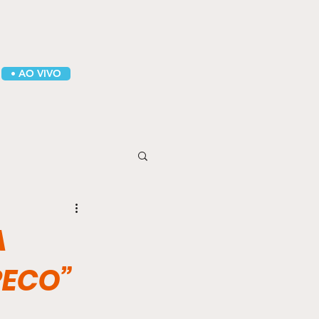
• AO VIVO
A
RECO”