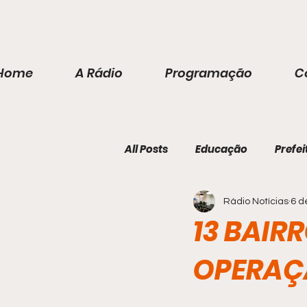
Home
A Rádio
Programação
C
All Posts
Educação
Prefei
Rádio Notícias
6 d
13 BAIR
OPERAÇÃ