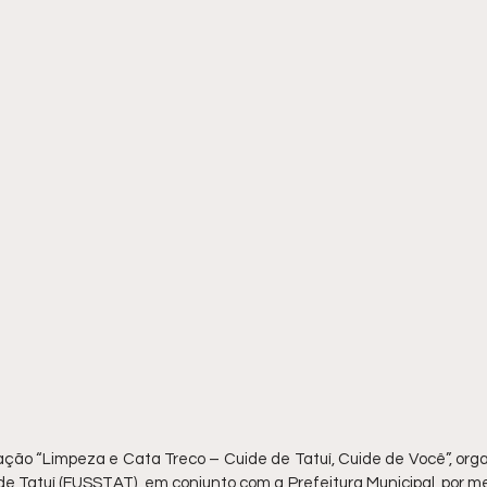
ção “Limpeza e Cata Treco – Cuide de Tatuí, Cuide de Você”, orga
de Tatuí (FUSSTAT), em conjunto com a Prefeitura Municipal, por me