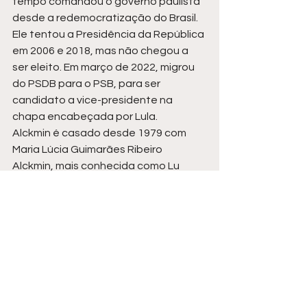
tempo comandou o governo paulista 
desde a redemocratização do Brasil.
Ele tentou a Presidência da República 
em 2006 e 2018, mas não chegou a 
ser eleito. Em março de 2022, migrou 
do PSDB para o PSB, para ser 
candidato a vice-presidente na 
chapa encabeçada por Lula.
Alckmin é casado desde 1979 com 
Maria Lúcia Guimarães Ribeiro 
Alckmin, mais conhecida como Lu 
Alckmin. O casal teve três filhos: 
Sophia, Geraldo e Thomaz. Este 
último morreu em um acidente de 
helicóptero, em abril de 2015.
Fonte:
 Agência Senado