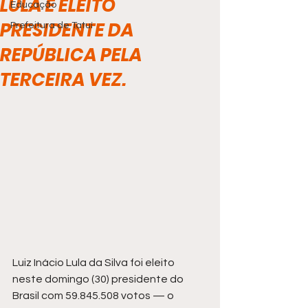
LULA É ELEITO
Educação
PRESIDENTE DA
Prefeitura de Tatuí
REPÚBLICA PELA
TERCEIRA VEZ.
Luiz Inácio Lula da Silva foi eleito 
neste domingo (30) presidente do 
Brasil com 59.845.508 votos — o 