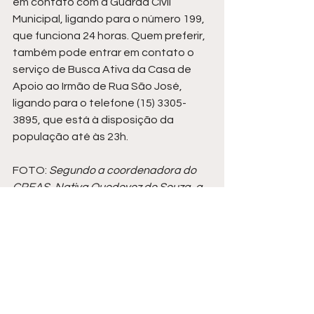
em contato com a Guarda Civil 
Municipal, ligando para o número 199, 
que funciona 24 horas. Quem preferir, 
também pode entrar em contato o 
serviço de Busca Ativa da Casa de 
Apoio ao Irmão de Rua São José, 
ligando para o telefone (15) 3305-
3895, que está à disposição da 
população até às 23h. 
FOTO: 
Segundo a coordenadora do 
CREAS, Nativa Quedevez de Souza, a 
ação foi realizada com o intuito de 
"estreitar os laços com estes 
indivíduos, para que integrem os 
serviços, sendo assim um trabalho 
intersetorial".  