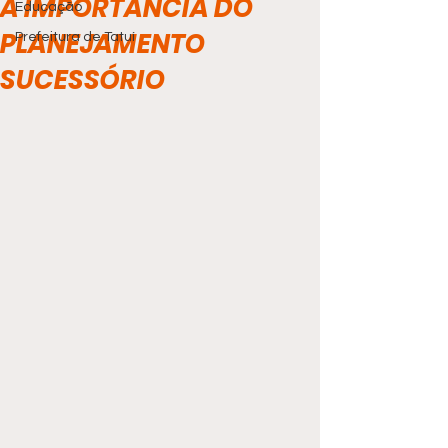
A IMPORTÂNCIA DO
Educação
PLANEJAMENTO
Prefeitura de Tatuí
SUCESSÓRIO