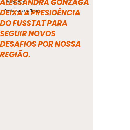
ALESSANDRA GONZAGA
Educação
DEIXA A PRESIDÊNCIA
Prefeitura de Tatuí
DO FUSSTAT PARA
SEGUIR NOVOS
DESAFIOS POR NOSSA
REGIÃO.