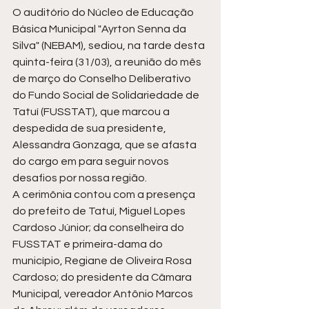
O auditório do Núcleo de Educação 
Básica Municipal "Ayrton Senna da 
Silva" (NEBAM), sediou, na tarde desta 
quinta-feira (31/03), a reunião do mês 
de março do Conselho Deliberativo 
do Fundo Social de Solidariedade de 
Tatuí (FUSSTAT), que marcou a 
despedida de sua presidente, 
Alessandra Gonzaga, que se afasta 
do cargo em para seguir novos 
desafios por nossa região.
A cerimônia contou com a presença 
do prefeito de Tatuí, Miguel Lopes 
Cardoso Júnior; da conselheira do 
FUSSTAT e primeira-dama do 
município, Regiane de Oliveira Rosa 
Cardoso; do presidente da Câmara 
Municipal, vereador Antônio Marcos 