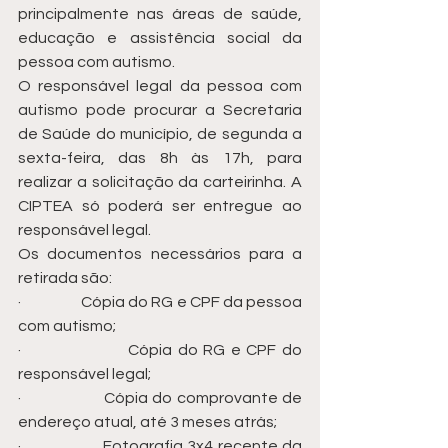
principalmente nas áreas de saúde, 
educação e assistência social da 
pessoa com autismo.
O responsável legal da pessoa com 
autismo pode procurar a Secretaria 
de Saúde do município, de segunda a 
sexta-feira, das 8h às 17h, para 
realizar a solicitação da carteirinha. A 
CIPTEA só poderá ser entregue ao 
responsável legal.
Os documentos necessários para a 
retirada são: 
·                   Cópia do RG e CPF da pessoa 
com autismo;
·                   Cópia do RG e CPF do 
responsável legal;
·                   Cópia do comprovante de 
endereço atual, até 3 meses atrás;
·                   Fotografia 3x4 recente da 