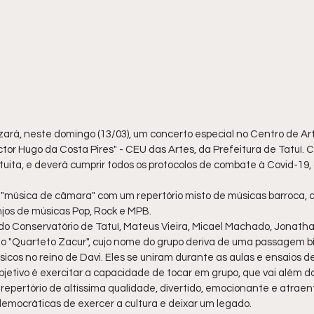
zará, neste domingo (13/03), um concerto especial no Centro de Art
tor Hugo da Costa Pires" - CEU das Artes, da Prefeitura de Tatuí. Co
uita, e deverá cumprir todos os protocolos de combate à Covid-19,
"música de câmara" com um repertório misto de músicas barroca, cl
njos de músicas Pop, Rock e MPB.
do Conservatório de Tatuí, Mateus Vieira, Micael Machado, Jonatha
o "Quarteto Zacur", cujo nome do grupo deriva de uma passagem bí
icos no reino de Davi. Eles se uniram durante as aulas e ensaios d
objetivo é exercitar a capacidade de tocar em grupo, que vai além do
 repertório de altíssima qualidade, divertido, emocionante e atraent
emocráticas de exercer a cultura e deixar um legado.