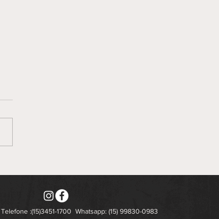
Telefone :(15)3451-1700
Whatsapp: (15) 99830-0983