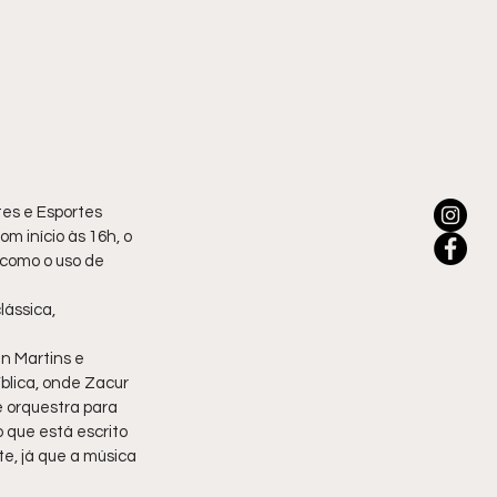
es e Esportes 
m início às 16h, o 
 como o uso de 
ássica, 
n Martins e 
blica, onde Zacur 
e orquestra para 
 que está escrito 
e, já que a música 