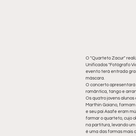
O "Quarteto Zacur" reali
Unificados "Fotógrafo Vic
evento terá entrada grat
máscara.
O concerto apresentará 
romântica, tango e arra
Os quatro jovens alunos 
Marthin Goiano, formam 
e seu pai Asafe eram mús
formar o quarteto, cujo 
na partitura, levando um
é uma das formas mais d