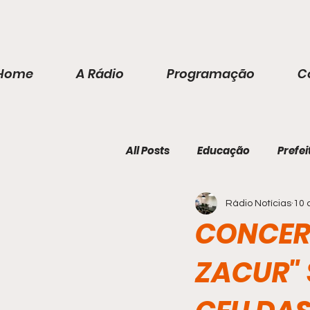
Home
A Rádio
Programação
C
All Posts
Educação
Prefei
Rádio Notícias
10 
CONCER
ZACUR" 