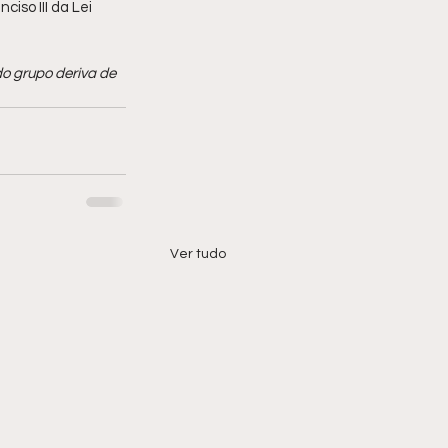
iso III da Lei 
o grupo deriva de 
Ver tudo