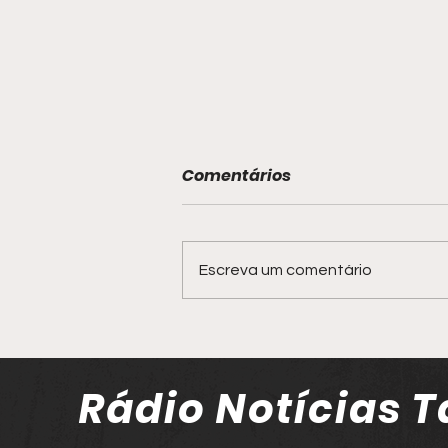
Comentários
Escreva um comentário
Policial militar socorre
bebê engasgado com
leite materno em Tatuí
Rádio Notícias T