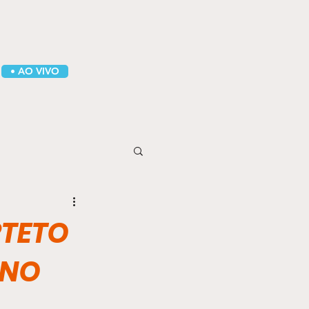
• AO VIVO
RTETO
 NO