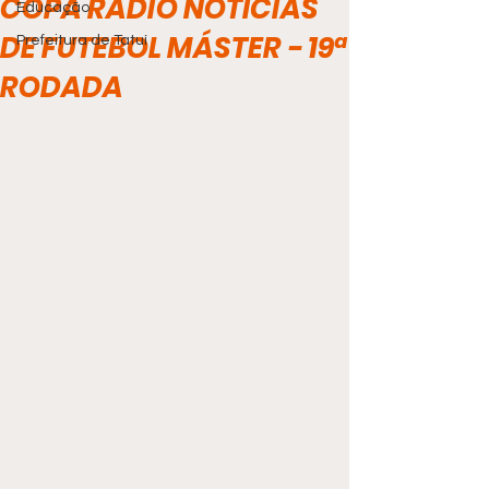
COPA RÁDIO NOTÍCIAS
Educação
DE FUTEBOL MÁSTER - 19ª
Prefeitura de Tatuí
RODADA