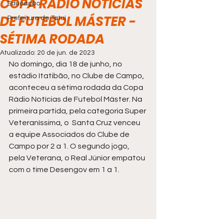
COPA RÁDIO NOTÍCIAS
Educação
DE FUTEBOL MÁSTER -
Prefeitura de Tatuí
SÉTIMA RODADA
Atualizado:
20 de jun. de 2023
No domingo, dia 18 de junho, no 
estádio Itatibão, no Clube de Campo, 
aconteceu a sétima rodada da Copa 
Rádio Notícias de Futebol Máster. Na 
primeira partida, pela categoria Super 
Veteraníssima, o  Santa Cruz venceu 
a equipe Associados do Clube de 
Campo por 2 a 1. O segundo jogo, 
pela Veterana, o Real Júnior empatou 
com o time Desengov em 1 a 1.