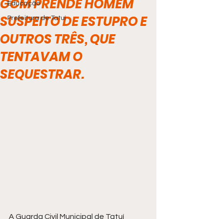
GCM PRENDE HOMEM
Educação
SUSPEITO DE ESTUPRO E
Prefeitura de Tatuí
OUTROS TRÊS, QUE
TENTAVAM O
SEQUESTRAR.
A Guarda Civil Municipal de Tatuí 