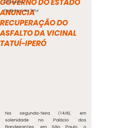
GOVERNO DO ESTADO
Educação
ANUNCIA
Prefeitura de Tatuí
RECUPERAÇÃO DO
ASFALTO DA VICINAL
TATUÍ-IPERÓ
Na segunda-feira (14/6), em 
solenidade no Palácio dos 
Bandeirantes, em São Paulo, o 