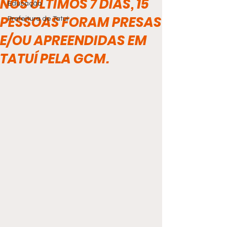
NOS ÚLTIMOS 7 DIAS, 15
Educação
PESSOAS FORAM PRESAS
Prefeitura de Tatuí
E/OU APREENDIDAS EM
TATUÍ PELA GCM.