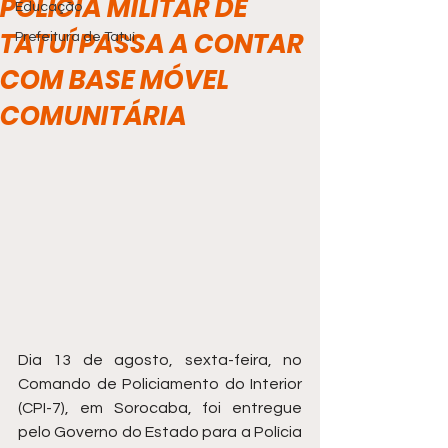
POLÍCIA MILITAR DE
Educação
TATUÍ PASSA A CONTAR
Prefeitura de Tatuí
COM BASE MÓVEL
COMUNITÁRIA
Dia 13 de agosto, sexta-feira, no 
Comando de Policiamento do Interior 
(CPI-7), em Sorocaba, foi entregue 
pelo Governo do Estado para a Polícia 