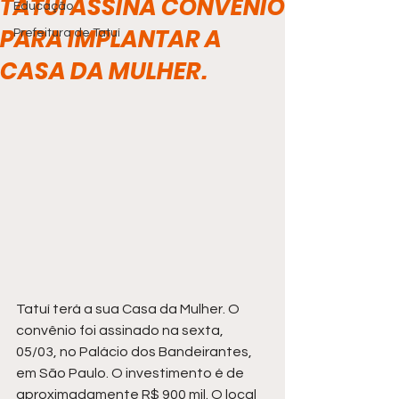
TATUÍ ASSINA CONVÊNIO
Educação
PARA IMPLANTAR A
Prefeitura de Tatuí
CASA DA MULHER.
Tatuí terá a sua Casa da Mulher. O 
convênio foi assinado na sexta, 
05/03, no Palácio dos Bandeirantes, 
em São Paulo. O investimento é de 
aproximadamente R$ 900 mil. O local 