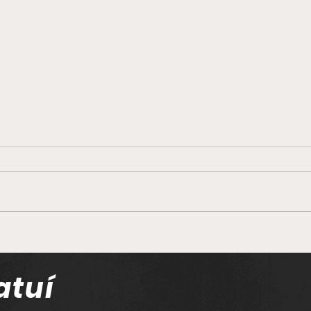
Moradores denunciam
mato alto e PRESENÇA
CONSTANTE de ratos em
atuí
área próxima à Prefeitura