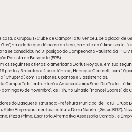
e casa, o GrupoBT/Clube de Campo/Tatuí venceu, pelo placar de 69 
r Gori”, na cidade que dá nome ao time, na noite da última sexta-fei
iana se consolidou na 3ª posição do Campeonato Paulista da 1ª Divi
ão Paulista de Basquete (FPB).
m os seguintes atletas: o americano Darius Roy que, em sua segund
 pontos, 5 rebotes e 4 assistências; Henrique Cerimelli, com 10 pon
io “Chupeta”, com 10 rebotes, 6 pontos e 3 assistências.
e Campo/Tatuí enfrentará o América/Unirp/Smel Rio Preto – últim
e domingo (6 de novembro), às 11h, no Ginásio “Manoel Soares”, do
dores do Basquete Tatuí são: Prefeitura Municipal de Tatuí; Grupo B
 Kéke Empreendimentos; Instituto Dona Neném (Grupo BRZ); Nissi
ne; Pizza Prime; Escritório Alternativa Assessoria Contábil; e Emp