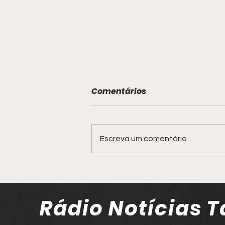
Comentários
Escreva um comentário
Policial militar socorre
bebê engasgado com
leite materno em Tatuí
Rádio Notícias T