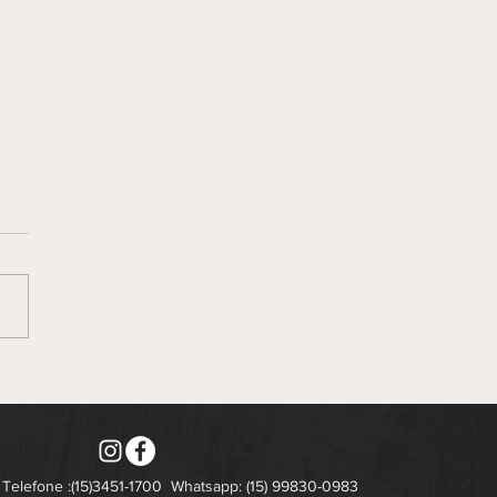
Telefone :(15)3451-1700
Whatsapp: (15) 99830-0983