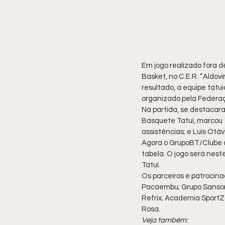
Em jogo realizado fora d
Basket, no C.E.R. “Aldovi
resultado, a equipe tatu
organizado pela Federaç
Na partida, se destacara
Basquete Tatuí, marcou 19
assistências; e Luís Otáv
Agora o GrupoBT/Clube d
tabela. O jogo será nest
Tatuí.
Os parceiros e patrocina
Pacaembu; Grupo Sanson;
Refrix; Academia SportZo
Rosa.
Veja também: