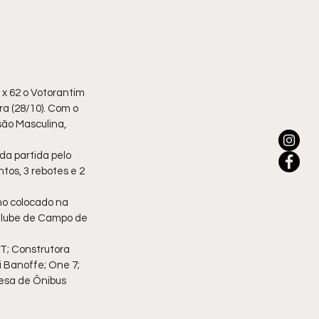
x 62 o Votorantim 
ra (28/10). Com o 
são Masculina, 
a partida pelo 
tos, 3 rebotes e 2 
o colocado na 
 Clube de Campo de 
T; Construtora 
 Banoffe; One 7; 
resa de Ônibus 