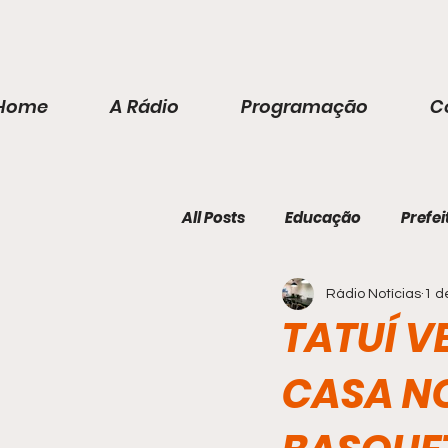
Home
A Rádio
Programação
C
All Posts
Educação
Prefei
Rádio Notícias
1 d
TATUÍ V
CASA N