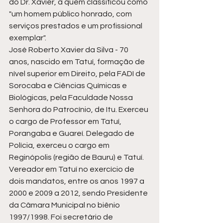
do Dr. Xavier, a quem classificou como 
"um homem público honrado, com 
serviços prestados e um profissional 
exemplar".   
José Roberto Xavier da Silva - 70 
anos, nascido em Tatuí, formação de 
nível superior em Direito, pela FADI de 
Sorocaba e Ciências Químicas e 
Biológicas, pela Faculdade Nossa 
Senhora do Patrocínio, de Itu. Exerceu 
o cargo de Professor em Tatuí, 
Porangaba e Guareí. Delegado de 
Polícia, exerceu o cargo em 
Reginópolis (região de Bauru) e Tatuí. 
Vereador em Tatuí no exercício de 
dois mandatos, entre os anos 1997 a 
2000 e 2009 a 2012, sendo Presidente 
da Câmara Municipal no biênio 
1997/1998. Foi secretário de 