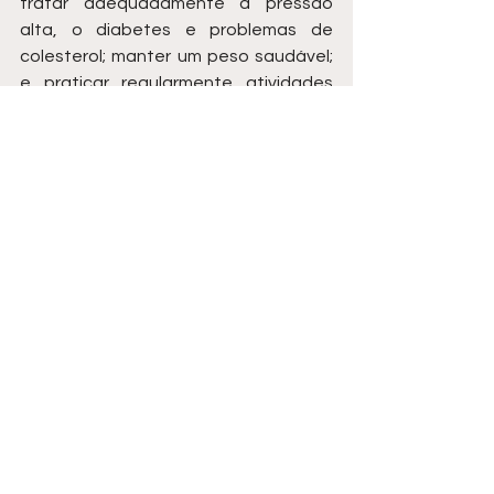
tratar adequadamente a pressão 
alta, o diabetes e problemas de 
colesterol; manter um peso saudável; 
e praticar regularmente atividades 
físicas. 
Fonte: 
Prefeitura de Tatuí
Ver tudo
Posts recentes