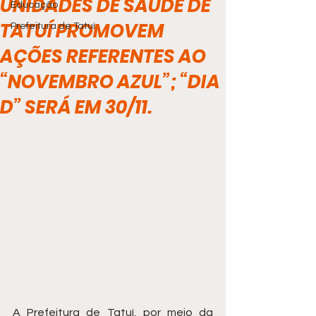
UNIDADES DE SAÚDE DE
Educação
TATUÍ PROMOVEM
Prefeitura de Tatuí
AÇÕES REFERENTES AO
“NOVEMBRO AZUL”; “DIA
D” SERÁ EM 30/11.
A Prefeitura de Tatuí, por meio da 